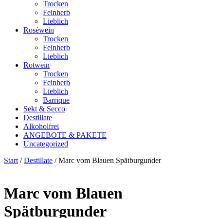
Trocken
Feinherb
Lieblich
Roséwein
Trocken
Feinherb
Lieblich
Rotwein
Trocken
Feinherb
Lieblich
Barrique
Sekt & Secco
Destillate
Alkoholfrei
ANGEBOTE & PAKETE
Uncategorized
Start
/
Destillate
/ Marc vom Blauen Spätburgunder
Marc vom Blauen
Spätburgunder