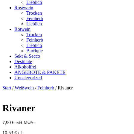
Lieblich
Roséwein
Trocken
Feinherb
Lieblich
Rotwein
Trocken
Feinherb
Lieblich
Barrique
Sekt & Secco
Destillate
Alkoholfrei
ANGEBOTE & PAKETE
Uncategorized
Start
/
Weißwein
/
Feinherb
/ Rivaner
Rivaner
7,90
€
inkl. MwSt.
10,53 € / L